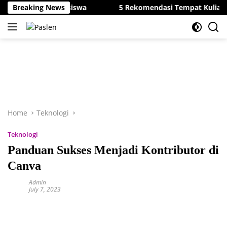
Skip
jar & Mahasiswa
Breaking News
5 Rekomendasi Tempat Kuliah Terbaik di
to
content
Home
Teknologi
Teknologi
Panduan Sukses Menjadi Kontributor di
Canva
Admin
July 7, 2023