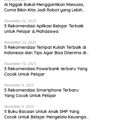
AI Nggak Bakal Menggantikan Manusia,
Cuma Bikin Kita Jadi Robot yang Lebih
Efisien Saja
ggak Bakal Menggantikan
5 Rekomendasi Aplikasi Belajar
5
November 23, 2025
ia, Cuma Bikin Kita Jadi
Terbaik untuk Pelajar &
T
5 Rekomendasi Aplikasi Belajar Terbaik
 yang Lebih Efisien Saja
Mahasiswa
A
untuk Pelajar & Mahasiswa
T
November 23, 2025
5 Rekomendasi Tempat Kuliah Terbaik di
Indonesia dan Tips Agar Bisa Diterima di
Kampus Terbaik
November 10, 2025
5 Rekomendasi Powerbank terbaru Yang
Cocok Untuk Pelajar
November 9, 2025
5 Rekomendasi Smartphone Terbaru
Yang Cocok Untuk Pelajar
November 9, 2025
5 Buku Bacaan Untuk Anak SMP Yang
Cocok Untuk Belajar Mengelola Keuangan
Dengan Cara Yang Seru