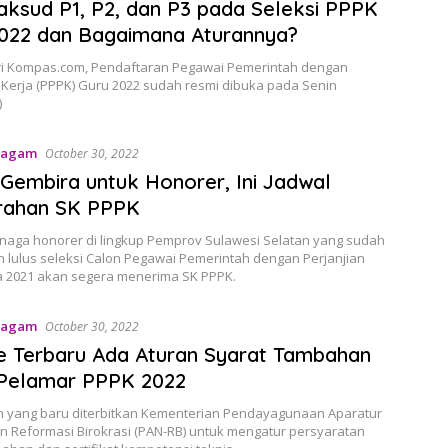
ksud P1, P2, dan P3 pada Seleksi PPPK
022 dan Bagaimana Aturannya?
ari Kompas.com, Pendaftaran Pegawai Pemerintah dengan
 Kerja (PPPK) Guru 2022 sudah resmi dibuka pada Senin
)
Ragam
October 30, 2022
Gembira untuk Honorer, Ini Jadwal
rahan SK PPPK
enaga honorer di lingkup Pemprov Sulawesi Selatan yang sudah
 lulus seleksi Calon Pegawai Pemerintah dengan Perjanjian
a 2021 akan segera menerima SK PPPK.
Ragam
October 30, 2022
 Terbaru Ada Aturan Syarat Tambahan
 Pelamar PPPK 2022
n yang baru diterbitkan Kementerian Pendayagunaan Aparatur
n Reformasi Birokrasi (PAN-RB) untuk mengatur persyaratan