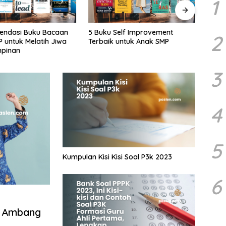
1
endasi Buku Bacaan
5 Buku Self Improvement
AI N
2
 untuk Melatih Jiwa
Terbaik untuk Anak SMP
Manus
pinan
Robot
3
4
5
Kumpulan Kisi Kisi Soal P3k 2023
6
i Ambang