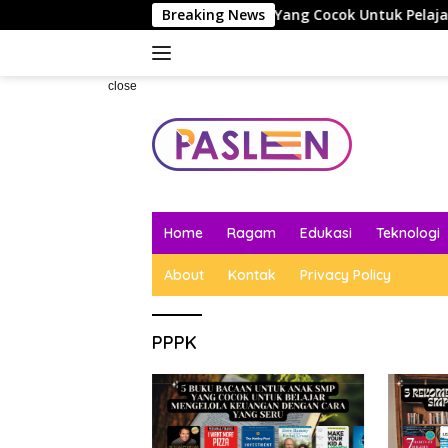
Skip
mendasi Powerbank terbaru Yang Cocok Untuk Pelajar
Breaking News
to
content
close
Home
Ragam
Edukasi
Teknologi
About
Kontak
Privacy Policy
PPPK