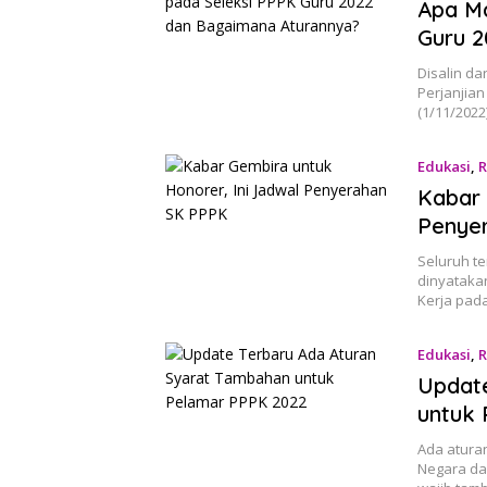
Apa Ma
Guru 2
Disalin d
Perjanjian
(1/11/2022
Edukasi
,
Kabar 
Penye
Seluruh t
dinyatakan
Kerja pad
Edukasi
,
Update
untuk
Ada atura
Negara da