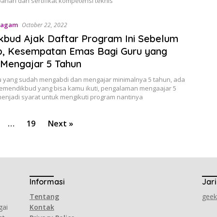
ahan dan sertifikat kompetensi teknis
Ragam
October 22, 2022
bud Ajak Daftar Program Ini Sebelum
p, Kesempatan Emas Bagi Guru yang
Mengajar 5 Tahun
u yang sudah mengabdi dan mengajar minimalnya 5 tahun, ada
emendikbud yang bisa kamu ikuti, pengalaman mengaajar 5
menjadi syarat untuk mengikuti program nantinya
…
19
Next »
Informasi
Jar
Tentang
gee
gai
Kontak