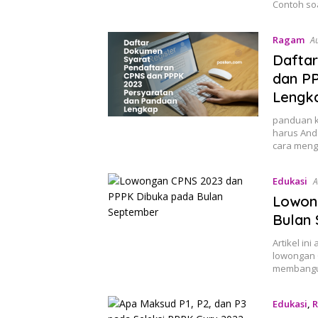
Contoh soa
Ragam
A
Dafta
dan P
Lengk
panduan 
harus And
cara meng
Edukasi
A
Lowon
Bulan
Artikel i
lowongan 
membangun
Edukasi
,