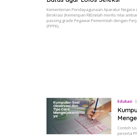
Kementerian Pendayagunaan Aparatur Negara 
Birokrasi (Kemenpan RB) telah merilis nilai amb
passing grade Pegawai Pemerintah dengan Perja
(PPPK).
Edukasi
S
Kumpul
Menge
Contoh soa
peserta P