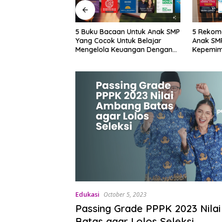
asi Smartphone
5 Buku Bacaan Untuk Anak SMP
5 Rekom
g Cocok Untuk
Yang Cocok Untuk Belajar
Anak SMP
Mengelola Keuangan Dengan
Kepemim
Cara Yang Seru
Edukasi
October 5, 2023
Passing Grade PPPK 2023 Nila
Batas agar Lolos Seleksi