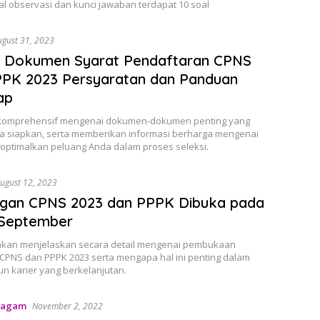
l observasi dan kunci jawaban terdapat 10 soal
ugust 31, 2023
r Dokumen Syarat Pendaftaran CPNS
PPK 2023 Persyaratan dan Panduan
ap
komprehensif mengenai dokumen-dokumen penting yang
a siapkan, serta memberikan informasi berharga mengenai
optimalkan peluang Anda dalam proses seleksi.
ugust 12, 2023
gan CPNS 2023 dan PPPK Dibuka pada
 September
ni akan menjelaskan secara detail mengenai pembukaan
CPNS dan PPPK 2023 serta mengapa hal ini penting dalam
 karier yang berkelanjutan.
Ragam
November 2, 2022