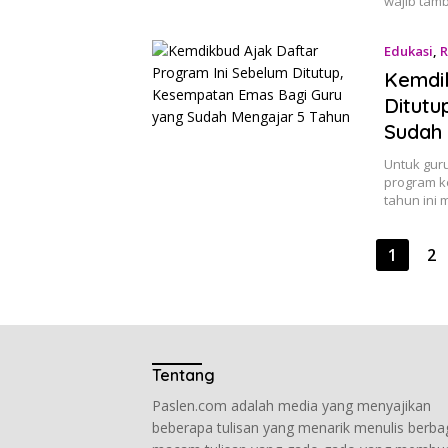
wajib tamb
Edukasi
,
Kemdik
Ditutu
Sudah 
Untuk gur
program k
tahun ini 
Posts
1
2
pagination
Tentang
Paslen.com adalah media yang menyajikan
beberapa tulisan yang menarik menulis berba