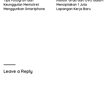
Tips Fotografi dan
Inisiatif Grab dan OVO dalam
Keunggulan Memotret
Menciptakan 1 Juta
Menggunkan Smartphone
Lapangan Kerja Baru
Leave a Reply