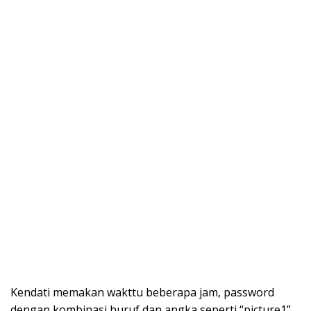
Kendati memakan wakttu beberapa jam, password
dengan kombinasi huruf dan angka seperti “picture1”