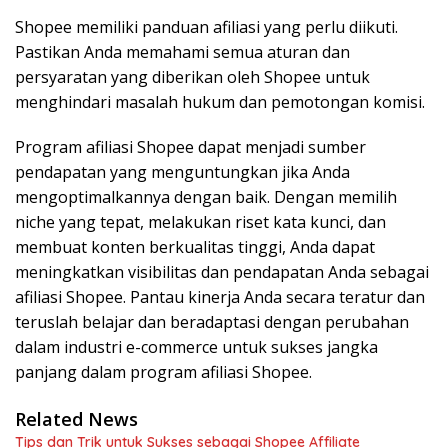
Shopee memiliki panduan afiliasi yang perlu diikuti.
Pastikan Anda memahami semua aturan dan
persyaratan yang diberikan oleh Shopee untuk
menghindari masalah hukum dan pemotongan komisi.
Program afiliasi Shopee dapat menjadi sumber
pendapatan yang menguntungkan jika Anda
mengoptimalkannya dengan baik. Dengan memilih
niche yang tepat, melakukan riset kata kunci, dan
membuat konten berkualitas tinggi, Anda dapat
meningkatkan visibilitas dan pendapatan Anda sebagai
afiliasi Shopee. Pantau kinerja Anda secara teratur dan
teruslah belajar dan beradaptasi dengan perubahan
dalam industri e-commerce untuk sukses jangka
panjang dalam program afiliasi Shopee.
Related News
Tips dan Trik untuk Sukses sebagai Shopee Affiliate