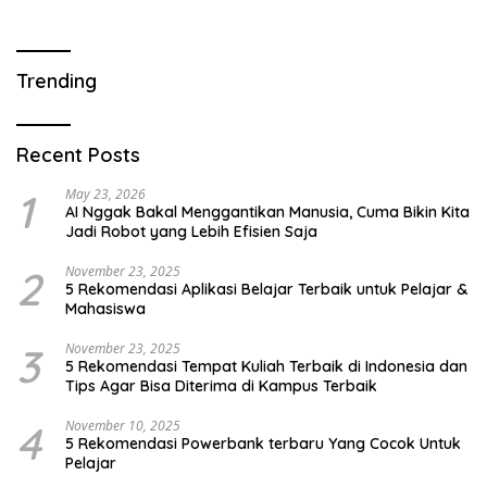
Trending
Recent Posts
1
May 23, 2026
AI Nggak Bakal Menggantikan Manusia, Cuma Bikin Kita
Jadi Robot yang Lebih Efisien Saja
2
November 23, 2025
5 Rekomendasi Aplikasi Belajar Terbaik untuk Pelajar &
Mahasiswa
3
November 23, 2025
5 Rekomendasi Tempat Kuliah Terbaik di Indonesia dan
Tips Agar Bisa Diterima di Kampus Terbaik
4
November 10, 2025
5 Rekomendasi Powerbank terbaru Yang Cocok Untuk
Pelajar