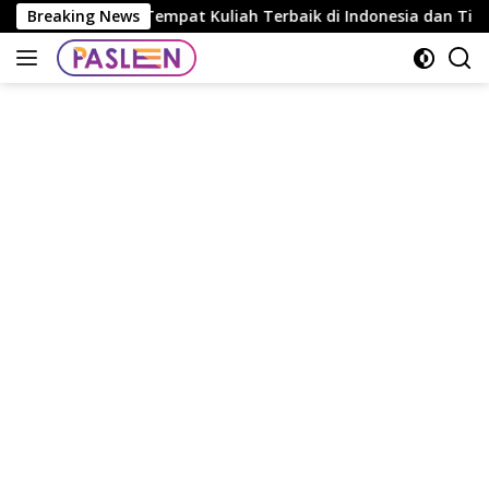
Skip
si Tempat Kuliah Terbaik di Indonesia dan Tips Agar Bisa Dit
Breaking News
to
content