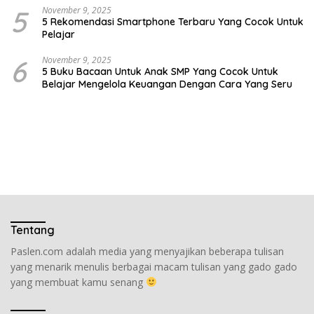
5
November 9, 2025
5 Rekomendasi Smartphone Terbaru Yang Cocok Untuk
Pelajar
6
November 9, 2025
5 Buku Bacaan Untuk Anak SMP Yang Cocok Untuk
Belajar Mengelola Keuangan Dengan Cara Yang Seru
Tentang
Paslen.com adalah media yang menyajikan beberapa tulisan
yang menarik menulis berbagai macam tulisan yang gado gado
yang membuat kamu senang