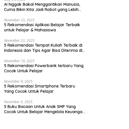
AI Nggak Bakal Menggantikan Manusia,
Cuma Bikin Kita Jadi Robot yang Lebih
Efisien Saja
ku Bacaan Untuk Anak SMP
5 Rekomendasi Buku Bacaan
5
November 23, 2025
Cocok Untuk Belajar
Anak SMP untuk Melatih Jiwa
T
5 Rekomendasi Aplikasi Belajar Terbaik
elola Keuangan Dengan
Kepemimpinan
untuk Pelajar & Mahasiswa
 Yang Seru
November 23, 2025
5 Rekomendasi Tempat Kuliah Terbaik di
Indonesia dan Tips Agar Bisa Diterima di
Kampus Terbaik
November 10, 2025
5 Rekomendasi Powerbank terbaru Yang
Cocok Untuk Pelajar
November 9, 2025
5 Rekomendasi Smartphone Terbaru
Yang Cocok Untuk Pelajar
November 9, 2025
5 Buku Bacaan Untuk Anak SMP Yang
Cocok Untuk Belajar Mengelola Keuangan
Dengan Cara Yang Seru