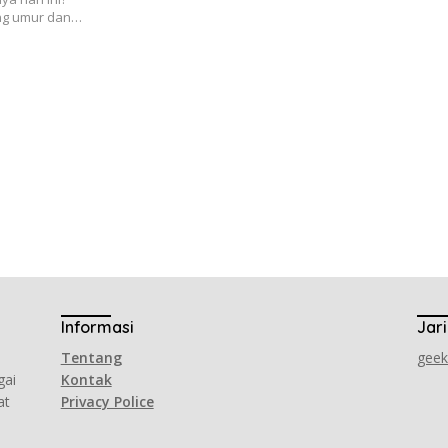
ng umur dan…
Informasi
Jar
Tentang
gee
gai
Kontak
at
Privacy Police