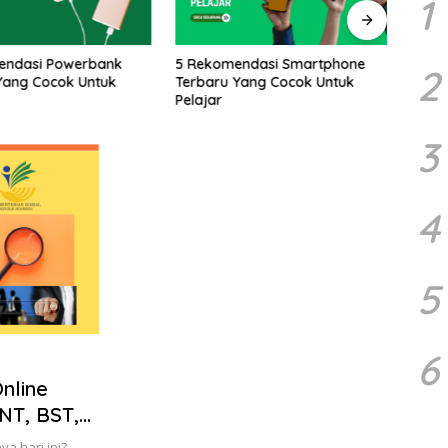
1
endasi Powerbank
5 Rekomendasi Smartphone
5 Bu
2
Yang Cocok Untuk
Terbaru Yang Cocok Untuk
Yang 
Pelajar
Meng
Cara
3
4
5
6
nline
NT, BST,
nya?
a hari ini?