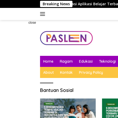
Skip
Efisien Saja
5 Rekomendasi Aplikasi Belajar Terbaik u
Breaking News
to
content
close
Home
Ragam
Edukasi
Teknologi
About
Kontak
Privacy Policy
Bantuan Sosial