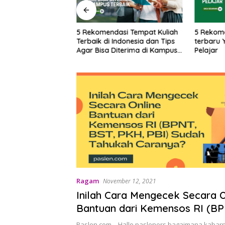
si Aplikasi Belajar
5 Rekomendasi Tempat Kuliah
5 Rekom
k Pelajar &
Terbaik di Indonesia dan Tips
terbaru 
Agar Bisa Diterima di Kampus
Pelajar
Terbaik
Ragam
November 12, 2021
Inilah Cara Mengecek Secara O
Bantuan dari Kemensos RI (BP
PKH, PBI) Sudah Tahukah Cara
Paslen.com – Hallo pasleners bagaimana kabarny