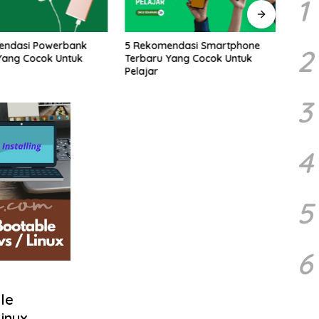
1
endasi Powerbank
5 Rekomendasi Smartphone
5 Bu
2
Yang Cocok Untuk
Terbaru Yang Cocok Untuk
Yang 
Pelajar
Meng
Cara
3
4
5
6
le
Linux