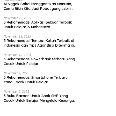
AI Nggak Bakal Menggantikan Manusia,
Cuma Bikin Kita Jadi Robot yang Lebih
Efisien Saja
ku Bacaan Untuk Anak SMP
5 Rekomendasi Buku Bacaan
5
November 23, 2025
Cocok Untuk Belajar
Anak SMP untuk Melatih Jiwa
T
5 Rekomendasi Aplikasi Belajar Terbaik
elola Keuangan Dengan
Kepemimpinan
untuk Pelajar & Mahasiswa
 Yang Seru
November 23, 2025
5 Rekomendasi Tempat Kuliah Terbaik di
Indonesia dan Tips Agar Bisa Diterima di
Kampus Terbaik
November 10, 2025
5 Rekomendasi Powerbank terbaru Yang
Cocok Untuk Pelajar
November 9, 2025
5 Rekomendasi Smartphone Terbaru
Yang Cocok Untuk Pelajar
November 9, 2025
5 Buku Bacaan Untuk Anak SMP Yang
Cocok Untuk Belajar Mengelola Keuangan
Dengan Cara Yang Seru