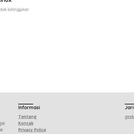
idak ketinggalan
Informasi
Jar
Tentang
gee
gai
Kontak
at
Privacy Police