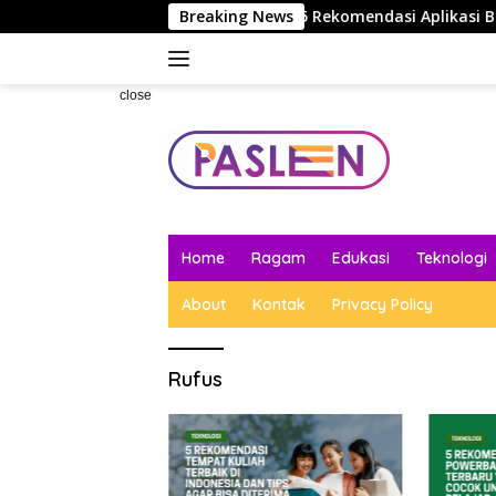
Skip
yang Lebih Efisien Saja
Breaking News
5 Rekomendasi Aplikasi Belaja
to
content
close
Home
Ragam
Edukasi
Teknologi
About
Kontak
Privacy Policy
Rufus