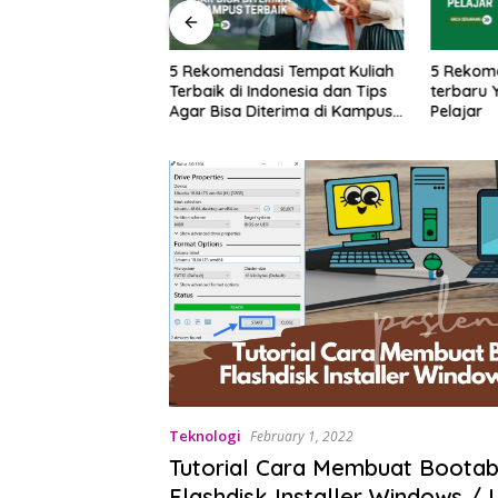
si Aplikasi Belajar
5 Rekomendasi Tempat Kuliah
5 Rekom
k Pelajar &
Terbaik di Indonesia dan Tips
terbaru 
Agar Bisa Diterima di Kampus
Pelajar
Terbaik
Teknologi
February 1, 2022
Tutorial Cara Membuat Bootab
Flashdisk Installer Windows / 