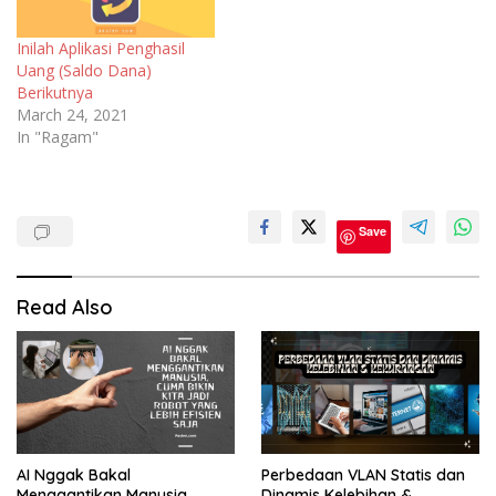
Inilah Aplikasi Penghasil
Uang (Saldo Dana)
Berikutnya
March 24, 2021
In "Ragam"
Aplikasi
cuan
Save
Read Also
AI Nggak Bakal
Perbedaan VLAN Statis dan
Menggantikan Manusia,
Dinamis Kelebihan &