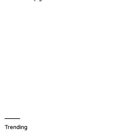
Trending