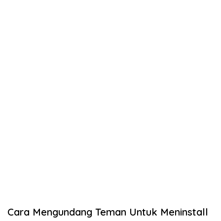
Cara Mengundang Teman Untuk Meninstall