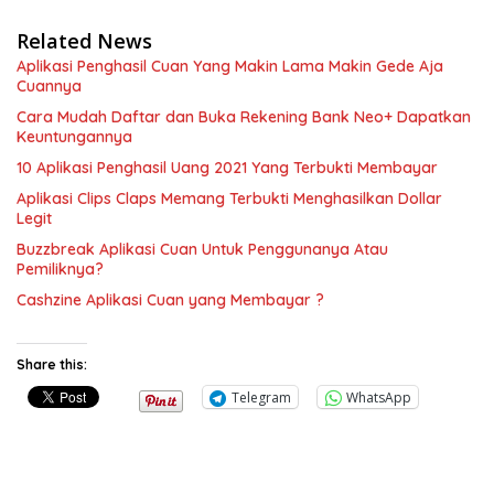
Related News
Aplikasi Penghasil Cuan Yang Makin Lama Makin Gede Aja
Cuannya
Cara Mudah Daftar dan Buka Rekening Bank Neo+ Dapatkan
Keuntungannya
10 Aplikasi Penghasil Uang 2021 Yang Terbukti Membayar
Aplikasi Clips Claps Memang Terbukti Menghasilkan Dollar
Legit
Buzzbreak Aplikasi Cuan Untuk Penggunanya Atau
Pemiliknya?
Cashzine Aplikasi Cuan yang Membayar ?
Share this:
Telegram
WhatsApp