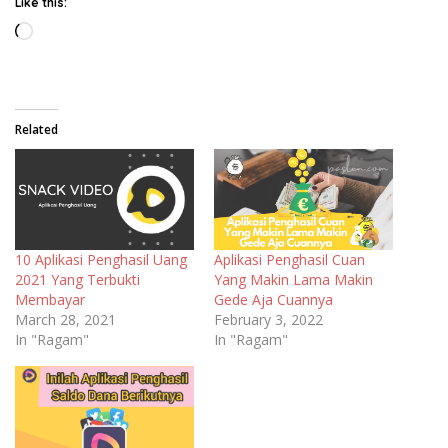
Like this:
Loading…
Related
Aplikasi Penghasil Cuan
10 Aplikasi Penghasil Uang
Yang Makin Lama Makin
2021 Yang Terbukti
Gede Aja Cuannya
Membayar
February 3, 2022
March 28, 2021
In "Ragam"
In "Ragam"