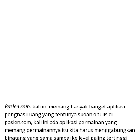
Paslen.com-
kali ini memang banyak banget aplikasi
penghasil uang yang tentunya sudah ditulis di
paslen.com, kali ini ada aplikasi permainan yang
memang permainannya itu kita harus menggabungkan
binatang yang sama sampai ke level paling tertinggi