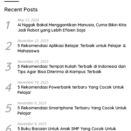
Recent Posts
1
May 23, 2026
AI Nggak Bakal Menggantikan Manusia, Cuma Bikin Kita
Jadi Robot yang Lebih Efisien Saja
2
November 23, 2025
5 Rekomendasi Aplikasi Belajar Terbaik untuk Pelajar &
Mahasiswa
3
November 23, 2025
5 Rekomendasi Tempat Kuliah Terbaik di Indonesia dan
Tips Agar Bisa Diterima di Kampus Terbaik
4
November 10, 2025
5 Rekomendasi Powerbank terbaru Yang Cocok Untuk
Pelajar
5
November 9, 2025
5 Rekomendasi Smartphone Terbaru Yang Cocok Untuk
Pelajar
6
November 9, 2025
5 Buku Bacaan Untuk Anak SMP Yang Cocok Untuk