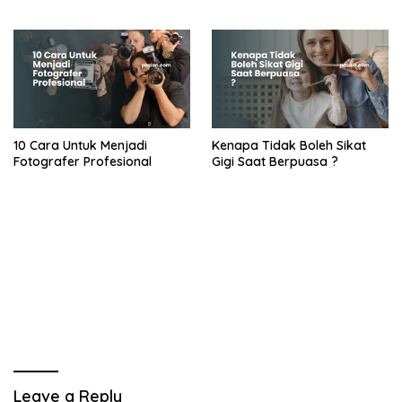
10 Cara Untuk Menjadi
Kenapa Tidak Boleh Sikat
Fotografer Profesional
Gigi Saat Berpuasa ?
Leave a Reply