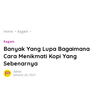
Home
Ragam
Ragam
Banyak Yang Lupa Bagaimana
Cara Menikmati Kopi Yang
Sebenarnya
Admin
January 24, 2023