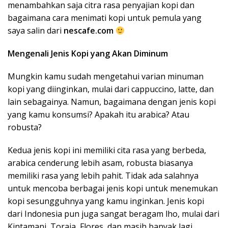
menambahkan saja citra rasa penyajian kopi dan
bagaimana cara menimati kopi untuk pemula yang
saya salin dari
nescafe.com
Mengenali Jenis Kopi yang Akan Diminum
Mungkin kamu sudah mengetahui varian minuman
kopi yang diinginkan, mulai dari cappuccino, latte, dan
lain sebagainya. Namun, bagaimana dengan jenis kopi
yang kamu konsumsi? Apakah itu arabica? Atau
robusta?
Kedua jenis kopi ini memiliki cita rasa yang berbeda,
arabica cenderung lebih asam, robusta biasanya
memiliki rasa yang lebih pahit. Tidak ada salahnya
untuk mencoba berbagai jenis kopi untuk menemukan
kopi sesungguhnya yang kamu inginkan. Jenis kopi
dari Indonesia pun juga sangat beragam lho, mulai dari
Kintamani, Toraja, Flores, dan masih banyak lagi.