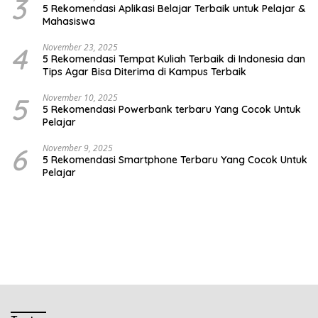
3
5 Rekomendasi Aplikasi Belajar Terbaik untuk Pelajar &
Mahasiswa
4
November 23, 2025
5 Rekomendasi Tempat Kuliah Terbaik di Indonesia dan
Tips Agar Bisa Diterima di Kampus Terbaik
5
November 10, 2025
5 Rekomendasi Powerbank terbaru Yang Cocok Untuk
Pelajar
6
November 9, 2025
5 Rekomendasi Smartphone Terbaru Yang Cocok Untuk
Pelajar