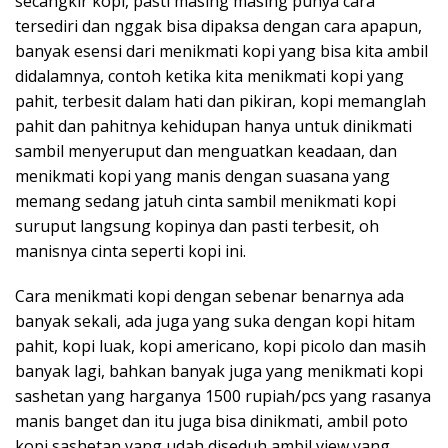
secangkir kopi, pasti masing masing punya cara
tersediri dan nggak bisa dipaksa dengan cara apapun,
banyak esensi dari menikmati kopi yang bisa kita ambil
didalamnya, contoh ketika kita menikmati kopi yang
pahit, terbesit dalam hati dan pikiran, kopi memanglah
pahit dan pahitnya kehidupan hanya untuk dinikmati
sambil menyeruput dan menguatkan keadaan, dan
menikmati kopi yang manis dengan suasana yang
memang sedang jatuh cinta sambil menikmati kopi
suruput langsung kopinya dan pasti terbesit, oh
manisnya cinta seperti kopi ini.
Cara menikmati kopi dengan sebenar benarnya ada
banyak sekali, ada juga yang suka dengan kopi hitam
pahit, kopi luak, kopi americano, kopi picolo dan masih
banyak lagi, bahkan banyak juga yang menikmati kopi
sashetan yang harganya 1500 rupiah/pcs yang rasanya
manis banget dan itu juga bisa dinikmati, ambil poto
kopi sashetan yang udah diseduh ambil view yang