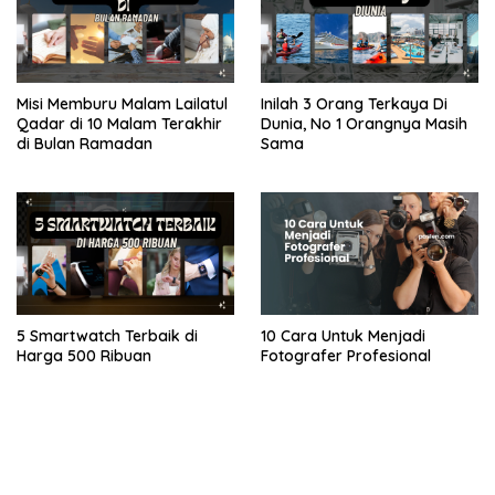
Misi Memburu Malam Lailatul
Inilah 3 Orang Terkaya Di
Qadar di 10 Malam Terakhir
Dunia, No 1 Orangnya Masih
di Bulan Ramadan
Sama
5 Smartwatch Terbaik di
10 Cara Untuk Menjadi
Harga 500 Ribuan
Fotografer Profesional