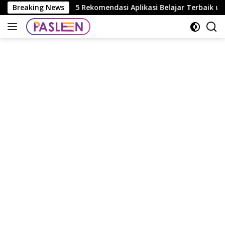
Skip
Breaking News
5 Rekomendasi Aplikasi Belajar Terbaik untuk Pelajar &
to
content