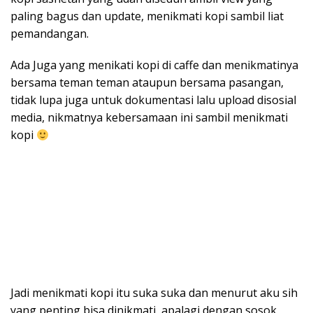
paling bagus dan update, menikmati kopi sambil liat
pemandangan.
Ada Juga yang menikati kopi di caffe dan menikmatinya
bersama teman teman ataupun bersama pasangan,
tidak lupa juga untuk dokumentasi lalu upload disosial
media, nikmatnya kebersamaan ini sambil menikmati
kopi
Jadi menikmati kopi itu suka suka dan menurut aku sih
yang penting bisa dinikmati, apalagi dengan sosok