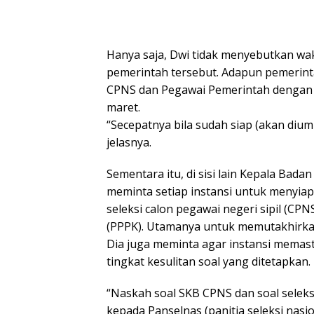
Hanya saja, Dwi tidak menyebutkan wa
pemerintah tersebut. Adapun pemerint
CPNS dan Pegawai Pemerintah dengan P
maret.
“Secepatnya bila sudah siap (akan diu
jelasnya.
Sementara itu, di sisi lain Kepala Ba
meminta setiap instansi untuk menyiap
seleksi calon pegawai negeri sipil (CP
(PPPK). Utamanya untuk memutakhirkan 
Dia juga meminta agar instansi memas
tingkat kesulitan soal yang ditetapkan.
“Naskah soal SKB CPNS dan soal selek
kepada Panselnas (panitia seleksi nasio