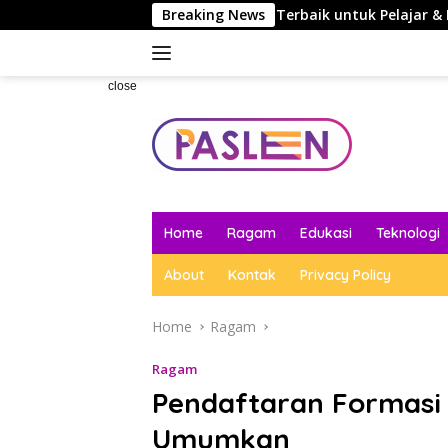
Skip
ndasi Aplikasi Belajar Terbaik untuk Pelajar & Mahasiswa
Breaking News
to
content
close
Home
Ragam
Edukasi
Teknologi
About
Kontak
Privacy Policy
Home
Ragam
Ragam
Pendaftaran Formasi 
Umumkan