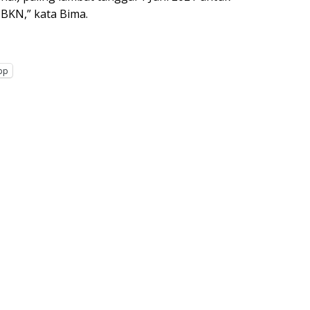
 BKN,” kata Bima.
pp