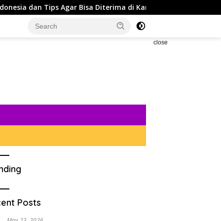
s Agar Bisa Diterima di Kampus Terbaik
5 Rekomendasi 
close
nding
ent Posts
May 23, 2026