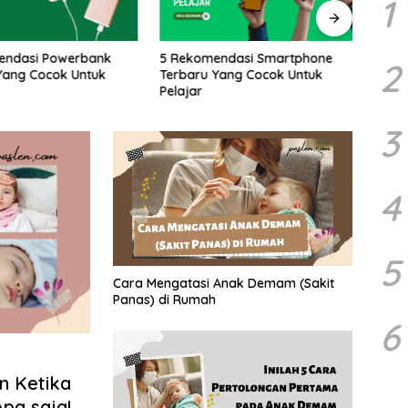
1
endasi Powerbank
5 Rekomendasi Smartphone
5 Bu
2
Yang Cocok Untuk
Terbaru Yang Cocok Untuk
Yang 
Pelajar
Meng
Cara
3
4
5
Cara Mengatasi Anak Demam (Sakit
Panas) di Rumah
6
n Ketika
pa saja!