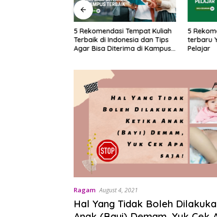
si Aplikasi Belajar
5 Rekomendasi Tempat Kuliah
5 Rekom
k Pelajar &
Terbaik di Indonesia dan Tips
terbaru 
Agar Bisa Diterima di Kampus
Pelajar
Terbaik
Ragam
August 4, 2021
Hal Yang Tidak Boleh Dilakuka
Anak (Bayi) Demam, Yuk Cek A