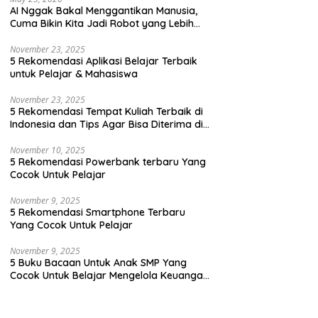
AI Nggak Bakal Menggantikan Manusia,
Cuma Bikin Kita Jadi Robot yang Lebih
Efisien Saja
ku Bacaan Untuk Anak SMP
5 Rekomendasi Buku Bacaan
5
November 23, 2025
Cocok Untuk Belajar
Anak SMP untuk Melatih Jiwa
T
5 Rekomendasi Aplikasi Belajar Terbaik
elola Keuangan Dengan
Kepemimpinan
untuk Pelajar & Mahasiswa
 Yang Seru
November 23, 2025
5 Rekomendasi Tempat Kuliah Terbaik di
Indonesia dan Tips Agar Bisa Diterima di
Kampus Terbaik
November 10, 2025
5 Rekomendasi Powerbank terbaru Yang
Cocok Untuk Pelajar
November 9, 2025
5 Rekomendasi Smartphone Terbaru
Yang Cocok Untuk Pelajar
November 9, 2025
5 Buku Bacaan Untuk Anak SMP Yang
Cocok Untuk Belajar Mengelola Keuangan
Dengan Cara Yang Seru