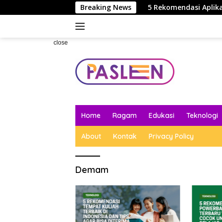
Skip
bot yang Lebih Efisien Saja
Breaking News
5 Rekomendasi Aplikasi Bel
to
content
close
Home
Ragam
Edukasi
Teknologi
About
Kontak
Privacy Policy
Demam