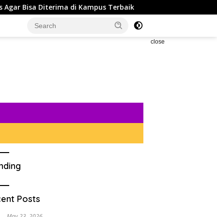
terima di Kampus Terbaik
5 Rekomendasi Powerbank ter
close
nding
ent Posts
May 23, 2026