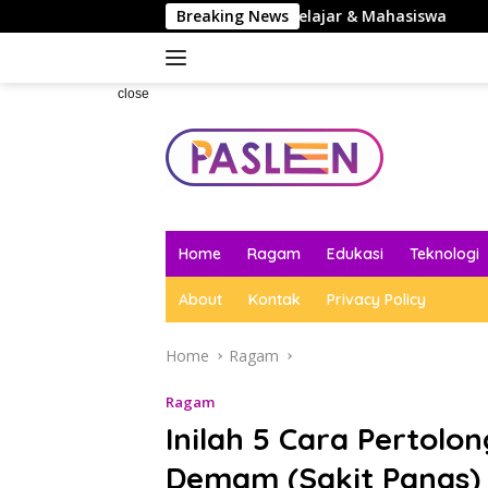
Skip
i Belajar Terbaik untuk Pelajar & Mahasiswa
Breaking News
5 Rekomend
to
content
close
Home
Ragam
Edukasi
Teknologi
About
Kontak
Privacy Policy
Home
Ragam
Ragam
Inilah 5 Cara Pertol
Demam (Sakit Panas)