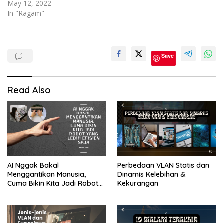
May 12, 2022
In "Ragam"
Bisnis
Save
Bisnis
Online
Read Also
AI Nggak Bakal
Perbedaan VLAN Statis dan
Menggantikan Manusia,
Dinamis Kelebihan &
Cuma Bikin Kita Jadi Robot
Kekurangan
yang Lebih Efisien Saja