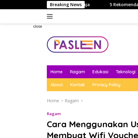
Skip
bot yang Lebih Efisien Saja
Breaking News
5 Rekomendasi Aplikasi Bel
to
content
close
Home
Ragam
Edukasi
Teknologi
About
Kontak
Privacy Policy
Home
Ragam
Ragam
Cara Menggunakan U
Membuat Wifi Voucher