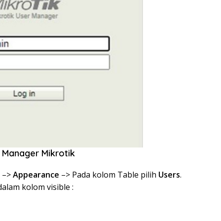
r Manager Mikrotik
s
–>
Appearance
–> Pada kolom Table pilih
Users
.
alam kolom visible :