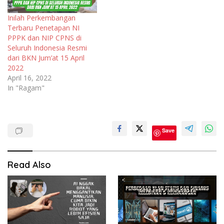
Inilah Perkembangan
Terbaru Penetapan NI
PPPK dan NIP CPNS di
Seluruh Indonesia Resmi
dari BKN Jum’at 15 April
2022
April 16, 2022
In "Ragam"
Cpns
Save
P3k
Penetapan
NI PPPK
Read Also
Penetapan
NIP CPNS
PPPK