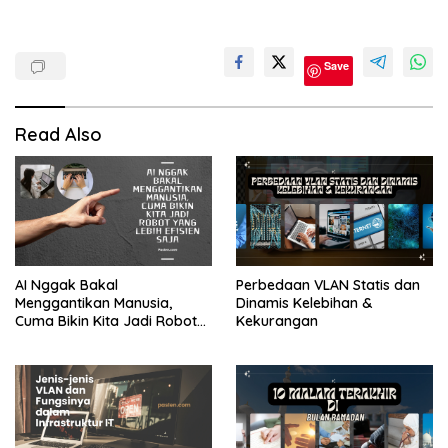
Cpns
Save
P3k
PPPK
Read Also
Soal
Matematika
AI Nggak Bakal
Perbedaan VLAN Statis dan
Menggantikan Manusia,
Dinamis Kelebihan &
Cuma Bikin Kita Jadi Robot
Kekurangan
yang Lebih Efisien Saja