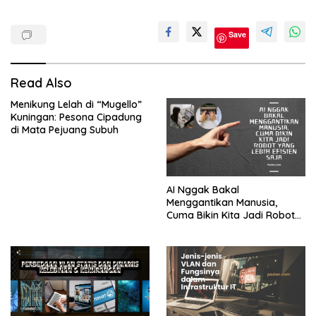
Cpns
Save
P3k
PPPK
Read Also
PPPK
2021
Menikung Lelah di “Mugello”
Kuningan: Pesona Cipadung
Soal
di Mata Pejuang Subuh
PPPK
Test
CPNS
2021
AI Nggak Bakal
Menggantikan Manusia,
Cuma Bikin Kita Jadi Robot
yang Lebih Efisien Saja