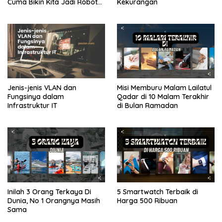
Cuma Bikin Kita Jadi Robot
Kekurangan
PPPK
yang Lebih Efisien Saja
Seleksi
PPPK
2022
Seleksi
PPPK
Guru
Test
Jenis-jenis VLAN dan
Misi Memburu Malam Lailatul
CPNS
Fungsinya dalam
Qadar di 10 Malam Terakhir
2021
Infrastruktur IT
di Bulan Ramadan
Inilah 3 Orang Terkaya Di
5 Smartwatch Terbaik di
Dunia, No 1 Orangnya Masih
Harga 500 Ribuan
Sama