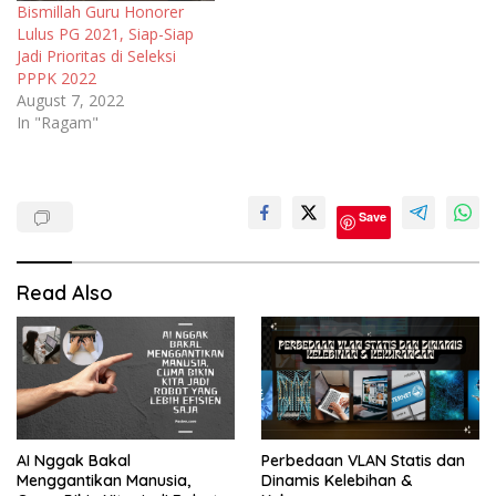
Bismillah Guru Honorer
Lulus PG 2021, Siap-Siap
Jadi Prioritas di Seleksi
PPPK 2022
August 7, 2022
In "Ragam"
Cpns
Save
P3k
PPPK
Read Also
PPPK
2021
PPPK
2022
Seleksi
CPNS
PPPK
AI Nggak Bakal
Perbedaan VLAN Statis dan
Menggantikan Manusia,
Dinamis Kelebihan &
Seleksi