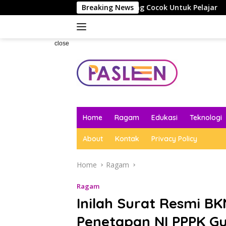
Skip
artphone Terbaru Yang Cocok Untuk Pelajar
Breaking News
to
content
close
Home
Ragam
Edukasi
Teknologi
About
Kontak
Privacy Policy
Home
Ragam
Ragam
Inilah Surat Resmi BK
Penetapan NI PPPK G