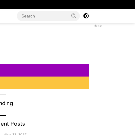
close
nding
ent Posts
May 23, 2026