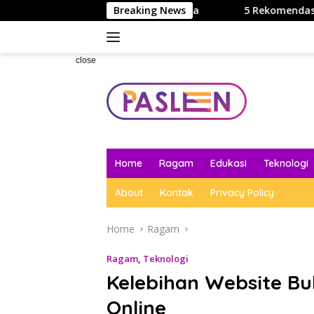
Skip
ot yang Lebih Efisien Saja
Breaking News
5 Rekomendasi Aplikasi Bela
to
content
close
Home
Ragam
Edukasi
Teknologi
About
Kontak
Privacy Policy
Home
Ragam
Ragam
,
Teknologi
Kelebihan Website Bu
Online