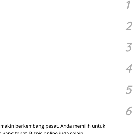
1
2
3
4
5
6
semakin berkembang pesat, Anda memilih untuk
ang tepat. Bisnis online juga selain