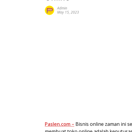
Admin
May 15, 2023
Paslen.com –
Bisnis online zaman ini 
membuat toko online adalah keputusan y