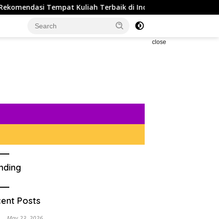
empat Kuliah Terbaik di Indonesia dan Tips Agar Bisa Diterim
close
nding
ent Posts
May 23, 2026