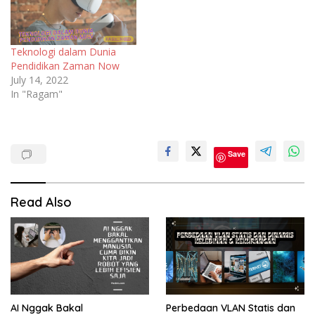
Teknologi dalam Dunia
Pendidikan Zaman Now
July 14, 2022
In "Ragam"
PPPK
Save
PPPK
2021
Read Also
AI Nggak Bakal
Perbedaan VLAN Statis dan