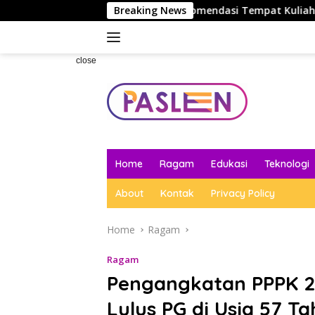
Skip
Mahasiswa
5 Rekomendasi Tempat Kuliah Terbaik di Indo
Breaking News
to
content
close
Home
Ragam
Edukasi
Teknologi
About
Kontak
Privacy Policy
Home
Ragam
Ragam
Pengangkatan PPPK 2
Lulus PG di Usia 57 T