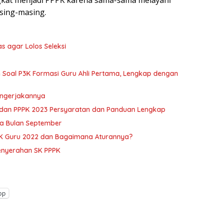
gkat menjadi PPPK karena sama-sama melayani
sing-masing.
s agar Lolos Seleksi
toh Soal P3K Formasi Guru Ahli Pertama, Lengkap dengan
engerjakannya
dan PPPK 2023 Persyaratan dan Panduan Lengkap
a Bulan September
PPK Guru 2022 dan Bagaimana Aturannya?
Penyerahan SK PPPK
pp