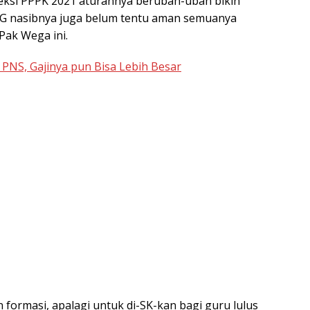
leksi PPPK 2021 aturannya berubah-ubah bikin
 PG nasibnya juga belum tentu aman semuanya
 Pak Wega ini.
PNS, Gajinya pun Bisa Lebih Besar
 formasi, apalagi untuk di-SK-kan bagi guru lulus