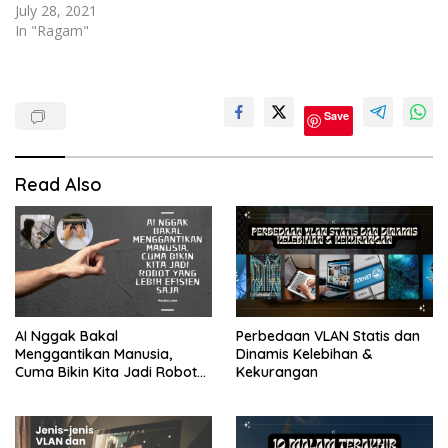
July 28, 2021
In "Ragam"
Cpns
Save
P3k
PPPK
Read Also
AI Nggak Bakal
Perbedaan VLAN Statis dan
Menggantikan Manusia,
Dinamis Kelebihan &
Cuma Bikin Kita Jadi Robot
Kekurangan
yang Lebih Efisien Saja