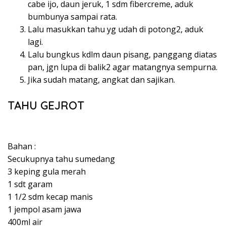
cabe ijo, daun jeruk, 1 sdm fibercreme, aduk
bumbunya sampai rata.
Lalu masukkan tahu yg udah di potong2, aduk
lagi.
Lalu bungkus kdlm daun pisang, panggang diatas
pan, jgn lupa di balik2 agar matangnya sempurna.
Jika sudah matang, angkat dan sajikan.
TAHU GEJROT⁣
Bahan :⁣
Secukupnya tahu sumedang⁣
3 keping gula merah⁣
1 sdt garam⁣
1 1/2 sdm kecap manis⁣
1 jempol asam jawa⁣
400ml air⁣