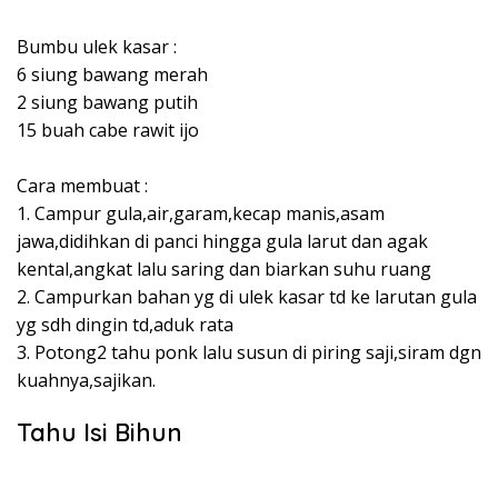
Bumbu ulek kasar :⁣
6 siung bawang merah⁣
2 siung bawang putih⁣
15 buah cabe rawit ijo⁣
Cara membuat :⁣
1. Campur gula,air,garam,kecap manis,asam
jawa,didihkan di panci hingga gula larut dan agak
kental,angkat lalu saring dan biarkan suhu ruang⁣
2. Campurkan bahan yg di ulek kasar td ke larutan gula
yg sdh dingin td,aduk rata⁣
3. Potong2 tahu ponk lalu susun di piring saji,siram dgn
kuahnya,sajikan⁣.
Tahu Isi Bihun