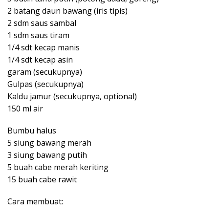
Masukan air
Masukan saus sambal, saus tiram, kecap manis,
kecap asin, gula, garam, kaldu jamur, aduk rata
Masukan tahu goreng, aduk rata, beri potongan
daun bawang, aduk rata
Masak sampai air menyusut, koreksi rasa
Sajikan
Menu gampil, dasar aku gamau repot..hehehe..oiya,
banyaknya cabe sesuai selera ya..semoga bermanfaat,
selamat mencoba
SUP TAHU