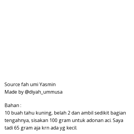
secukupnya (saya skip step ini)
Bahan aci :
100 gram tepung kanji
1 sdm / 20 gr tepung trigu
100 gram tahu hancurkan
1 batang daun bawang potong
2 siung bawang putih ulek
1/4 sdt kaldu instant
1/4 sdt gula
1/2 – 3/4 sdt garam
1/4 sdt merica bubuk
50 ml air
Cara membuat :
Rendam tahu dgn rendaman. Kukus sebentar. Sisihkan.
Saya skip step ini ya, jadi tanpa di kukus dulu. Campur