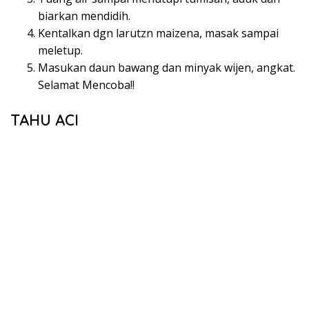
Source fah umi Yasmin
Made by @diyah_ummusa
Bahan :
10 buah tahu kuning, belah 2 dan ambil sedikit bagian
tengahnya, sisakan 100 gram untuk adonan aci. Saya
tadi 65 gram aja krn ada yg kecil.
Bumbu rendaman tahu :
2 siung bawang putih + garam, haluskan beri air