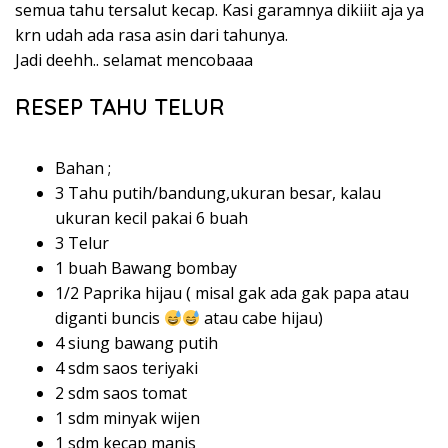
semua tahu tersalut kecap. Kasi garamnya dikiiit aja ya
krn udah ada rasa asin dari tahunya. ⁣⁣
Jadi deehh.. selamat mencobaaa
RESEP TAHU TELUR
Bahan ;
3 Tahu putih/bandung,ukuran besar, kalau
ukuran kecil pakai 6 buah
3 Telur
1 buah Bawang bombay
1/2 Paprika hijau ( misal gak ada gak papa atau
diganti buncis
atau cabe hijau)
4 siung bawang putih
4 sdm saos teriyaki
2 sdm saos tomat
1 sdm minyak wijen
1 sdm kecap manis