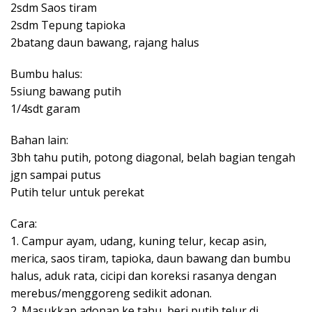
2sdm Saos tiram
2sdm Tepung tapioka
2batang daun bawang, rajang halus
Bumbu halus:
5siung bawang putih
1/4sdt garam
Bahan lain:
3bh tahu putih, potong diagonal, belah bagian tengah
jgn sampai putus
Putih telur untuk perekat
Cara:
1. Campur ayam, udang, kuning telur, kecap asin,
merica, saos tiram, tapioka, daun bawang dan bumbu
halus, aduk rata, cicipi dan koreksi rasanya dengan
merebus/menggoreng sedikit adonan.
2. Masukkan adonan ke tahu, beri putih telur di