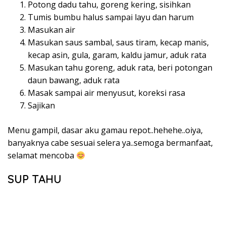
@masakanfavorit_ By @yscooking
Bahan
3 buah tahu putih potong kotak