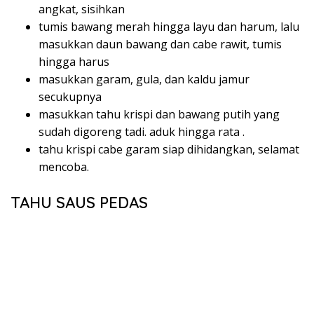
angkat, sisihkan
tumis bawang merah hingga layu dan harum, lalu
masukkan daun bawang dan cabe rawit, tumis
hingga harus
masukkan garam, gula, dan kaldu jamur
secukupnya
masukkan tahu krispi dan bawang putih yang
sudah digoreng tadi. aduk hingga rata .
tahu krispi cabe garam siap dihidangkan, selamat
mencoba.
TAHU SAUS PEDAS
BAHAN :
5 buah tahu putih (potong dadu, goreng)
2 batang daun bawang (iris tipis)
2 sdm saus sambal