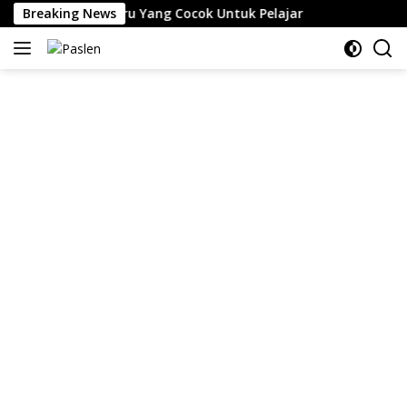
Skip
erbaru Yang Cocok Untuk Pelajar
Breaking News
to
content