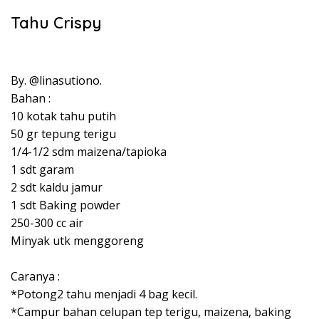
Tahu Crispy⁣
By. @linasutiono⁣.⁣
Bahan :⁣
10 kotak tahu putih⁣
50 gr tepung terigu⁣
1/4-1/2 sdm maizena/tapioka⁣
1 sdt garam⁣
2 sdt kaldu jamur⁣
1 sdt Baking powder⁣
250-300 cc air⁣
Minyak utk menggoreng⁣
Caranya :⁣
*Potong2 tahu menjadi 4 bag kecil.⁣
*Campur bahan celupan tep terigu, maizena, baking