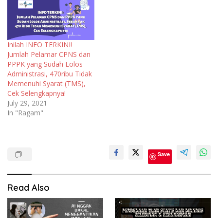
Inilah INFO TERKINI!
Jumlah Pelamar CPNS dan
PPPK yang Sudah Lolos
Administrasi, 470ribu Tidak
Memenuhi Syarat (TMS),
Cek Selengkapnya!
July 29, 2021
In "Ragam"
Cpns
Save
PPPK
Test
CPNS
Read Also
2021