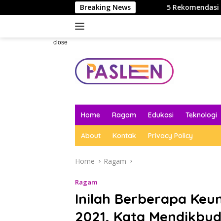
Skip
k Pelajar & Mahasiswa
Breaking News
5 Rekomendasi Tempat Kuliah Ter
to
content
close
Home
Ragam
Edukasi
Teknologi
About
Kontak
Privacy Policy
Home
Ragam
Ragam
Inilah Berberapa Keu
2021, Kata Mendikbu