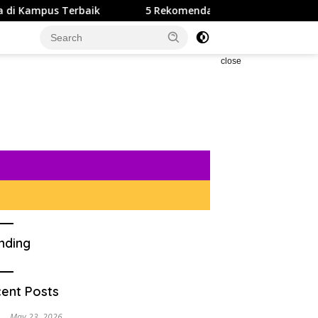
aik
5 Rekomendasi Powerbank terbaru Yang Cocok Untu
close
nding
ent Posts
May 23, 2026