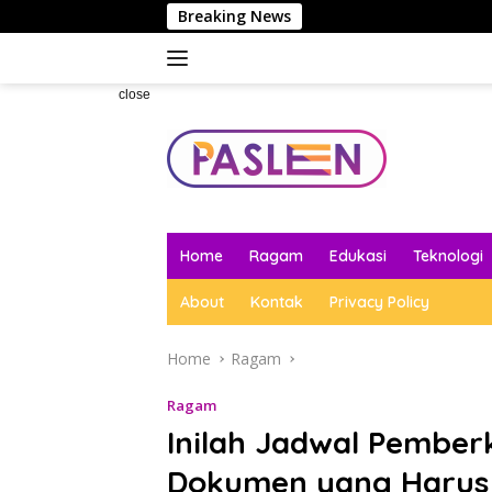
Skip
Breaking News
to
content
close
Home
Ragam
Edukasi
Teknologi
About
Kontak
Privacy Policy
Home
Ragam
Ragam
Inilah Jadwal Pember
Dokumen yang Harus 