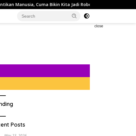
ma Bikin Kita Jadi Robot yang Lebih Efisien Saja
5 Re
close
nding
ent Posts
May 23, 2026