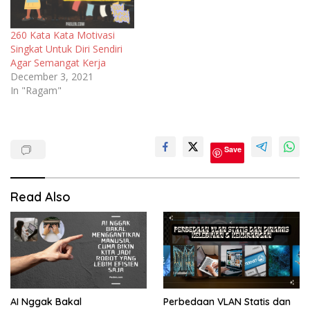
260 Kata Kata Motivasi
Singkat Untuk Diri Sendiri
Agar Semangat Kerja
December 3, 2021
In "Ragam"
Kata
Kata
Save
Bijak
Kata
Kata
Read Also
Motivasi
AI Nggak Bakal
Perbedaan VLAN Statis dan