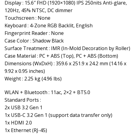
Display : 15.6″ FHD (1920×1080) IPS 250nits Anti-glare,
120Hz, 45% NTSC, DC dimmer
Touchscreen : None
Keyboard : 4-Zone RGB Backlit, English
Fingerprint Reader : None
Case Color : Shadow Black
Surface Treatment : IMR (In-Mold Decoration by Roller)
Case Material : PC + ABS (Top), PC + ABS (Bottom)
Dimensions (WxDxH) : 359.6 x 251.9 x 24.2 mm (14.16 x
9.92 x 0.95 inches)
Weight : 2.25 kg (4.96 lbs)
WLAN + Bluetooth : 11ac, 2×2 + BT5.0
Standard Ports :
2x USB 3.2 Gen 1
1x USB-C 3.2 Gen 1 (support data transfer only)
1x HDMI 2.0
1x Ethernet (RJ-45)