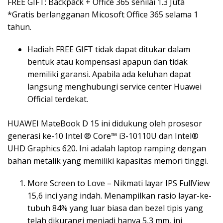
FREE GIFT: Backpack + Office 365 senilai 1.3 Juta
*Gratis berlangganan Micosoft Office 365 selama 1
tahun.
Hadiah FREE GIFT tidak dapat ditukar dalam
bentuk atau kompensasi apapun dan tidak
memiliki garansi. Apabila ada keluhan dapat
langsung menghubungi service center Huawei
Official terdekat.
HUAWEI MateBook D 15 ini didukung oleh prosesor
generasi ke-10 Intel ® Core™ i3-10110U dan Intel®
UHD Graphics 620. Ini adalah laptop ramping dengan
bahan metalik yang memiliki kapasitas memori tinggi.
More Screen to Love – Nikmati layar IPS FullView
15,6 inci yang indah. Menampilkan rasio layar-ke-
tubuh 84% yang luar biasa dan bezel tipis yang
telah dikurangi menjadi hanya 5,3 mm, ini