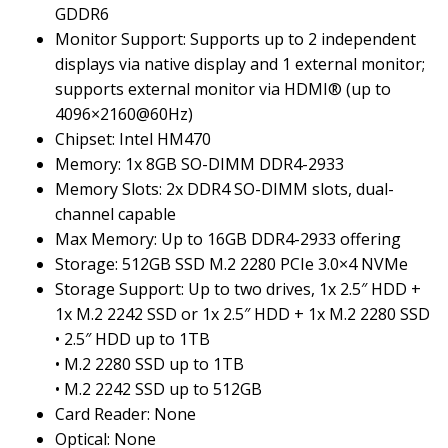
GDDR6
Monitor Support: Supports up to 2 independent
displays via native display and 1 external monitor;
supports external monitor via HDMI® (up to
4096×2160@60Hz)
Chipset: Intel HM470
Memory: 1x 8GB SO-DIMM DDR4-2933
Memory Slots: 2x DDR4 SO-DIMM slots, dual-
channel capable
Max Memory: Up to 16GB DDR4-2933 offering
Storage: 512GB SSD M.2 2280 PCIe 3.0×4 NVMe
Storage Support: Up to two drives, 1x 2.5″ HDD +
1x M.2 2242 SSD or 1x 2.5″ HDD + 1x M.2 2280 SSD
• 2.5″ HDD up to 1TB
• M.2 2280 SSD up to 1TB
• M.2 2242 SSD up to 512GB
Card Reader: None
Optical: None