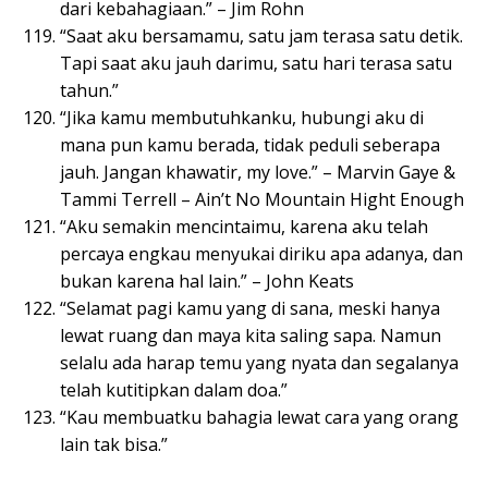
dari kebahagiaan.” – Jim Rohn
“Saat aku bersamamu, satu jam terasa satu detik.
Tapi saat aku jauh darimu, satu hari terasa satu
tahun.”
“Jika kamu membutuhkanku, hubungi aku di
mana pun kamu berada, tidak peduli seberapa
jauh. Jangan khawatir, my love.” – Marvin Gaye &
Tammi Terrell – Ain’t No Mountain Hight Enough
“Aku semakin mencintaimu, karena aku telah
percaya engkau menyukai diriku apa adanya, dan
bukan karena hal lain.” – John Keats
“Selamat pagi kamu yang di sana, meski hanya
lewat ruang dan maya kita saling sapa. Namun
selalu ada harap temu yang nyata dan segalanya
telah kutitipkan dalam doa.”
“Kau membuatku bahagia lewat cara yang orang
lain tak bisa.”