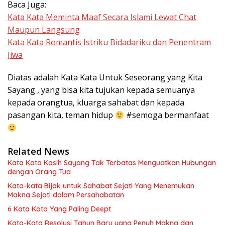
Baca Juga:
Kata Kata Meminta Maaf Secara Islami Lewat Chat
Maupun Langsung
Kata Kata Romantis Istriku Bidadariku dan Penentram
Jiwa
Diatas adalah Kata Kata Untuk Seseorang yang Kita
Sayang , yang bisa kita tujukan kepada semuanya
kepada orangtua, kluarga sahabat dan kepada
pasangan kita, teman hidup
#semoga bermanfaat
Related News
Kata Kata Kasih Sayang Tak Terbatas Menguatkan Hubungan
dengan Orang Tua
Kata-kata Bijak untuk Sahabat Sejati Yang Menemukan
Makna Sejati dalam Persahabatan
6 Kata Kata Yang Paling Deept
Kata-Kata Resolusi Tahun Baru yang Penuh Makna dan