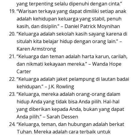
yang terpenting selalu dipenuhi dengan cinta.”
“Warisan terkaya yang dapat dimiliki setiap anak
adalah kehidupan keluarga yang stabil, penuh
kasih, dan disiplin.” – Daniel Patrick Moynihan
“Keluarga adalah sekolah kasih sayang karena di
situlah kita belajar hidup dengan orang lain.” –
Karen Armstrong
“Keluarga dan teman adalah harta karun, carilah,
dan nikmati kekayaan mereka.” – Wanda Hope
Carter
“Keluarga adalah jaket pelampung di lautan badai
kehidupan.” – J.K. Rowling
“Keluarga, mereka adalah orang-orang dalam
hidup Anda yang tidak bisa Anda pilih. Hal-hal
yang diberikan kepada Anda, bukan yang dapat
Anda pilih.” – Sarah Dessen
“Keluarga, teman, dan hubungan adalah berkat
Tuhan. Mereka adalah cara terbaik untuk