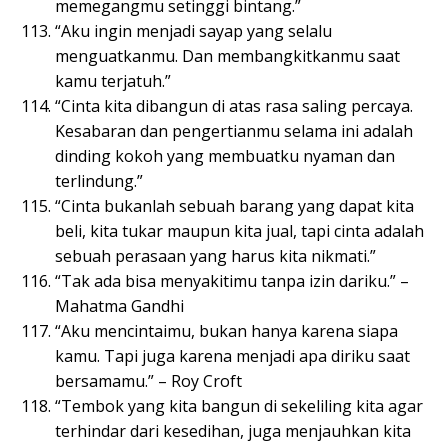
memegangmu setinggi bintang.”
“Aku ingin menjadi sayap yang selalu
menguatkanmu. Dan membangkitkanmu saat
kamu terjatuh.”
“Cinta kita dibangun di atas rasa saling percaya.
Kesabaran dan pengertianmu selama ini adalah
dinding kokoh yang membuatku nyaman dan
terlindung.”
“Cinta bukanlah sebuah barang yang dapat kita
beli, kita tukar maupun kita jual, tapi cinta adalah
sebuah perasaan yang harus kita nikmati.”
“Tak ada bisa menyakitimu tanpa izin dariku.” –
Mahatma Gandhi
“Aku mencintaimu, bukan hanya karena siapa
kamu. Tapi juga karena menjadi apa diriku saat
bersamamu.” – Roy Croft
“Tembok yang kita bangun di sekeliling kita agar
terhindar dari kesedihan, juga menjauhkan kita