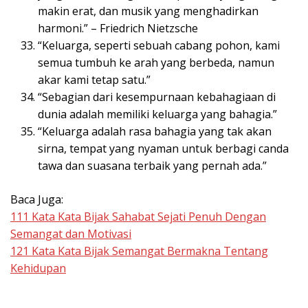
makin erat, dan musik yang menghadirkan
harmoni.” – Friedrich Nietzsche
“Keluarga, seperti sebuah cabang pohon, kami
semua tumbuh ke arah yang berbeda, namun
akar kami tetap satu.”
“Sebagian dari kesempurnaan kebahagiaan di
dunia adalah memiliki keluarga yang bahagia.”
“Keluarga adalah rasa bahagia yang tak akan
sirna, tempat yang nyaman untuk berbagi canda
tawa dan suasana terbaik yang pernah ada.”
Baca Juga:
111 Kata Kata Bijak Sahabat Sejati Penuh Dengan
Semangat dan Motivasi
121 Kata Kata Bijak Semangat Bermakna Tentang
Kehidupan