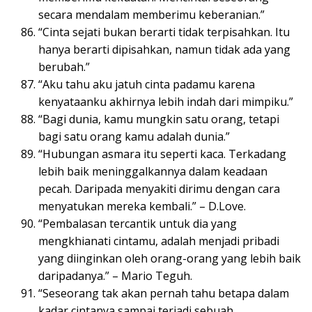
secara mendalam memberimu keberanian.”
“Cinta sejati bukan berarti tidak terpisahkan. Itu
hanya berarti dipisahkan, namun tidak ada yang
berubah.”
“Aku tahu aku jatuh cinta padamu karena
kenyataanku akhirnya lebih indah dari mimpiku.”
“Bagi dunia, kamu mungkin satu orang, tetapi
bagi satu orang kamu adalah dunia.”
“Hubungan asmara itu seperti kaca. Terkadang
lebih baik meninggalkannya dalam keadaan
pecah. Daripada menyakiti dirimu dengan cara
menyatukan mereka kembali.” – D.Love.
“Pembalasan tercantik untuk dia yang
mengkhianati cintamu, adalah menjadi pribadi
yang diinginkan oleh orang-orang yang lebih baik
daripadanya.” – Mario Teguh.
“Seseorang tak akan pernah tahu betapa dalam
kadar cintanya sampai terjadi sebuah