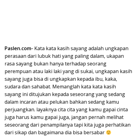
Paslen.com-
Kata kata kasih sayang adalah ungkapan
perasaan dari lubuk hati yang paling dalam, ukapan
rasa sayang bukan hanya terhadap seorang
perempuan atau laki laki yang di sukai, ungkapan kasih
sayang juga bisa di ungkapkan kepada ibu, kaka,
sudara dan sahabat. Memanglah kata kata kasih
sayang ini ditujukan kepada seseorang yang sedang
dalam incaran atau pelukan bahkan sedang kamu
perjuangkan. layaknya cita cita yang kamu gapai cinta
juga harus kamu gapai juga, jangan pernah melihat
seseorang dari penampilanya tapi kita juga perhatikan
dari sikap dan bagaimana dia bisa bersabar