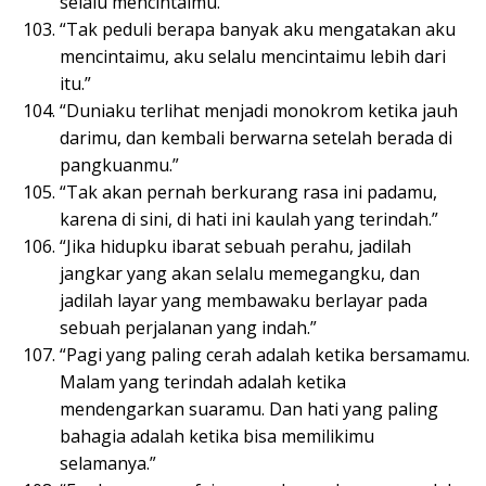
selalu mencintaimu.”
“Tak peduli berapa banyak aku mengatakan aku
mencintaimu, aku selalu mencintaimu lebih dari
itu.”
“Duniaku terlihat menjadi monokrom ketika jauh
darimu, dan kembali berwarna setelah berada di
pangkuanmu.”
“Tak akan pernah berkurang rasa ini padamu,
karena di sini, di hati ini kaulah yang terindah.”
“Jika hidupku ibarat sebuah perahu, jadilah
jangkar yang akan selalu memegangku, dan
jadilah layar yang membawaku berlayar pada
sebuah perjalanan yang indah.”
“Pagi yang paling cerah adalah ketika bersamamu.
Malam yang terindah adalah ketika
mendengarkan suaramu. Dan hati yang paling
bahagia adalah ketika bisa memilikimu
selamanya.”