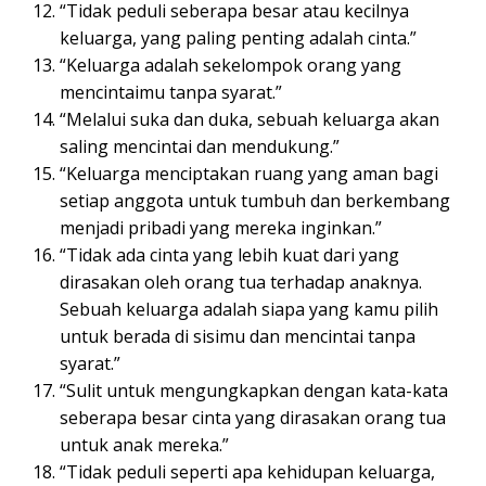
“Tidak peduli seberapa besar atau kecilnya
keluarga, yang paling penting adalah cinta.”
“Keluarga adalah sekelompok orang yang
mencintaimu tanpa syarat.”
“Melalui suka dan duka, sebuah keluarga akan
saling mencintai dan mendukung.”
“Keluarga menciptakan ruang yang aman bagi
setiap anggota untuk tumbuh dan berkembang
menjadi pribadi yang mereka inginkan.”
“Tidak ada cinta yang lebih kuat dari yang
dirasakan oleh orang tua terhadap anaknya.
Sebuah keluarga adalah siapa yang kamu pilih
untuk berada di sisimu dan mencintai tanpa
syarat.”
“Sulit untuk mengungkapkan dengan kata-kata
seberapa besar cinta yang dirasakan orang tua
untuk anak mereka.”
“Tidak peduli seperti apa kehidupan keluarga,