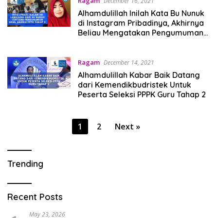
Ragam
December 16, 2021
Alhamdulillah Inilah Kata Bu Nunuk
di Instagram Pribadinya, Akhirnya
Beliau Mengatakan Pengumuman
Hasil Seleksi PPPK Tahap 2 Malam
Ini
Ragam
December 14, 2021
Alhamdulillah Kabar Baik Datang
dari Kemendikbudristek Untuk
Peserta Seleksi PPPK Guru Tahap 2
Posts
1
2
Next »
pagination
Trending
Recent Posts
May 23, 2026