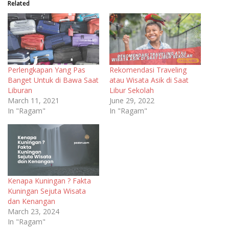
Related
Perlengkapan Yang Pas
Rekomendasi Traveling
Banget Untuk di Bawa Saat
atau Wisata Asik di Saat
Liburan
Libur Sekolah
March 11, 2021
June 29, 2022
In "Ragam"
In "Ragam"
Kenapa Kuningan ? Fakta
Kuningan Sejuta Wisata
dan Kenangan
March 23, 2024
In "Ragam"