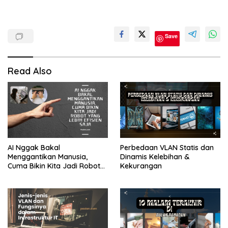
Peralatan
Save
Traveling
Read Also
AI Nggak Bakal
Perbedaan VLAN Statis dan
Menggantikan Manusia,
Dinamis Kelebihan &
Cuma Bikin Kita Jadi Robot
Kekurangan
yang Lebih Efisien Saja